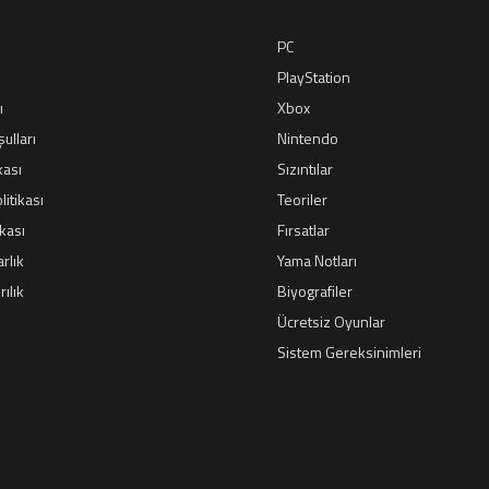
PC
PlayStation
ı
Xbox
ulları
Nintendo
kası
Sızıntılar
itikası
Teoriler
ikası
Fırsatlar
rlık
Yama Notları
ılık
Biyografiler
Ücretsiz Oyunlar
Sistem Gereksinimleri