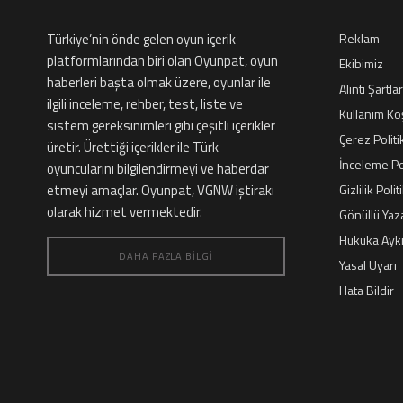
Türkiye’nin önde gelen oyun içerik
Reklam
platformlarından biri olan Oyunpat, oyun
Ekibimiz
haberleri başta olmak üzere, oyunlar ile
Alıntı Şartlar
ilgili inceleme, rehber, test, liste ve
Kullanım Koş
sistem gereksinimleri gibi çeşitli içerikler
Çerez Politi
üretir. Ürettiği içerikler ile Türk
İnceleme Pol
oyuncularını bilgilendirmeyi ve haberdar
etmeyi amaçlar. Oyunpat, VGNW iştirakı
Gizlilik Polit
olarak hizmet vermektedir.
Gönüllü Yaza
Hukuka Aykır
DAHA FAZLA BILGI
Yasal Uyarı
Hata Bildir