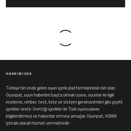
HAKKIMIZDA
Türkiye’nin önde gelen oyun içerik platformlarından biri olan
Oyunpat, oyun haberleri başta olmak üzere, oyunlar ile ilgili
inceleme, rehber, test, liste ve sistem gereksinimleri gibi çeşitli
içerikler üretir. Ürettiği içerikler ile Türk oyuncularını
bilgilendirmeyi ve haberdar etmeyi amaçlar. Oyunpat, VGNW
iştirakı olarak hizmet vermektedir.