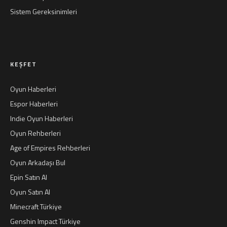
Sistem Gereksinimleri
KEŞFET
Oyun Haberleri
Espor Haberleri
Indie Oyun Haberleri
Oyun Rehberleri
Age of Empires Rehberleri
Oyun Arkadaşı Bul
Epin Satın Al
Oyun Satın Al
Minecraft Türkiye
Genshin Impact Türkiye