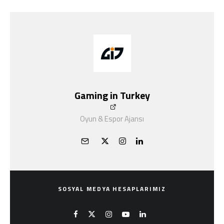
Gaming in Turkey
Oyun & Espor Ajansı
SOSYAL MEDYA HESAPLARIMIZ