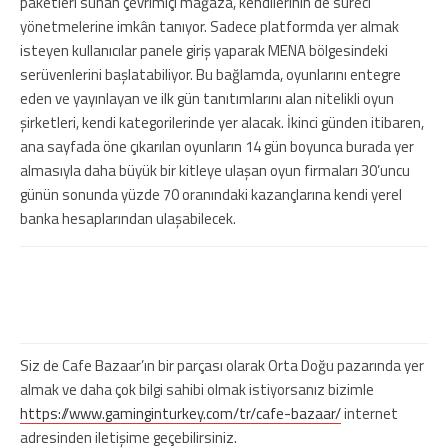
paketleri sunan çevrimiçi mağaza, kendilerinin de süreci
yönetmelerine imkân tanıyor. Sadece platformda yer almak
isteyen kullanıcılar panele giriş yaparak MENA bölgesindeki
serüvenlerini başlatabiliyor. Bu bağlamda, oyunlarını entegre
eden ve yayınlayan ve ilk gün tanıtımlarını alan nitelikli oyun
şirketleri, kendi kategorilerinde yer alacak. İkinci günden itibaren,
ana sayfada öne çıkarılan oyunların 14 gün boyunca burada yer
almasıyla daha büyük bir kitleye ulaşan oyun firmaları 30’uncu
günün sonunda yüzde 70 oranındaki kazançlarına kendi yerel
banka hesaplarından ulaşabilecek.
Horizon Forbidden West oynanış
görüntüleri yayımlandı
Siz de Cafe Bazaar’ın bir parçası olarak Orta Doğu pazarında yer
almak ve daha çok bilgi sahibi olmak istiyorsanız bizimle
https://www.gaminginturkey.com/tr/cafe-bazaar/
internet
adresinden iletişime geçebilirsiniz.