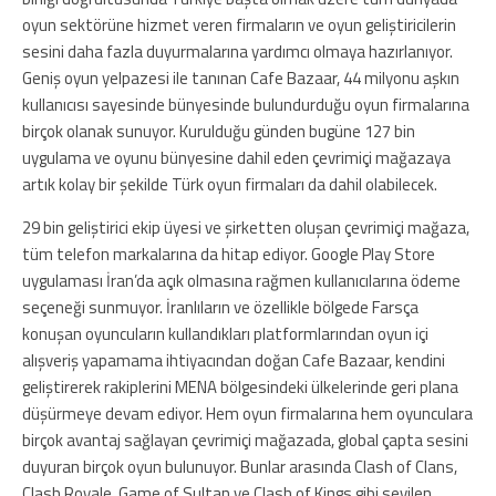
oyun sektörüne hizmet veren firmaların ve oyun geliştiricilerin
sesini daha fazla duyurmalarına yardımcı olmaya hazırlanıyor.
Geniş oyun yelpazesi ile tanınan Cafe Bazaar, 44 milyonu aşkın
kullanıcısı sayesinde bünyesinde bulundurduğu oyun firmalarına
birçok olanak sunuyor. Kurulduğu günden bugüne 127 bin
uygulama ve oyunu bünyesine dahil eden çevrimiçi mağazaya
artık kolay bir şekilde Türk oyun firmaları da dahil olabilecek.
29 bin geliştirici ekip üyesi ve şirketten oluşan çevrimiçi mağaza,
tüm telefon markalarına da hitap ediyor. Google Play Store
uygulaması İran’da açık olmasına rağmen kullanıcılarına ödeme
seçeneği sunmuyor. İranlıların ve özellikle bölgede Farsça
konuşan oyuncuların kullandıkları platformlarından oyun içi
alışveriş yapamama ihtiyacından doğan Cafe Bazaar, kendini
geliştirerek rakiplerini MENA bölgesindeki ülkelerinde geri plana
düşürmeye devam ediyor. Hem oyun firmalarına hem oyunculara
birçok avantaj sağlayan çevrimiçi mağazada, global çapta sesini
duyuran birçok oyun bulunuyor. Bunlar arasında Clash of Clans,
Clash Royale, Game of Sultan ve Clash of Kings gibi sevilen