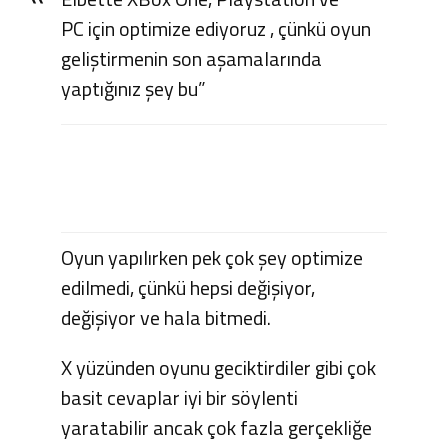
PC için optimize ediyoruz , çünkü oyun
geliştirmenin son aşamalarında
yaptığınız şey bu”
Qualcomm, Nintendo Switch
benzeri oyun konsolu
geliştiriyor
Oyun yapılırken pek çok şey optimize
edilmedi, çünkü hepsi değişiyor,
değişiyor ve hala bitmedi.
X yüzünden oyunu geciktirdiler gibi çok
basit cevaplar iyi bir söylenti
yaratabilir ancak çok fazla gerçekliğe