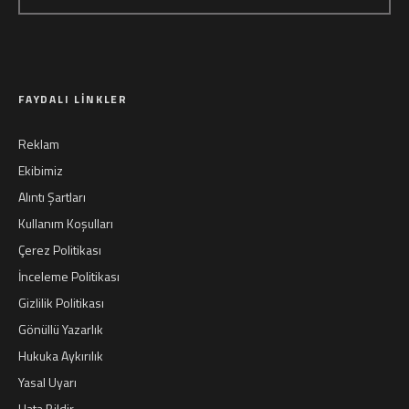
FAYDALI LINKLER
Reklam
Ekibimiz
Alıntı Şartları
Kullanım Koşulları
Çerez Politikası
İnceleme Politikası
Gizlilik Politikası
Gönüllü Yazarlık
Hukuka Aykırılık
Yasal Uyarı
Hata Bildir