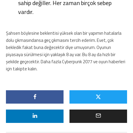
sahip değiller. Her zaman birçok sebep
vardır.
Şahsen böylesine beklentisi yüksek olan bir yapımın hatalarla
dolu çıkmasındansa geç çıkmasını tercih ederim. Evet, çok
bekledik fakat buna değecektir diye umuyorum. Oyunun
piyasaya sürülmesi için yaklaşık 8 ay var. Bu 8 ay da hızlı bir
şekilde geçecektir. Daha fazla Cyberpunk 2077 ve oyun haberleri
için takipte kalın.