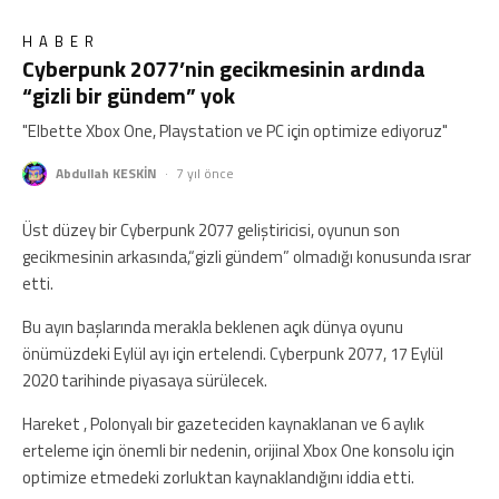
HABER
Cyberpunk 2077’nin gecikmesinin ardında
“gizli bir gündem” yok
"Elbette Xbox One, Playstation ve PC için optimize ediyoruz"
Abdullah KESKİN
·
7 yıl önce
Üst düzey bir Cyberpunk 2077 geliştiricisi, oyunun son
gecikmesinin arkasında,“gizli gündem” olmadığı konusunda ısrar
etti.
Bu ayın başlarında merakla beklenen açık dünya oyunu
önümüzdeki Eylül ayı için ertelendi. Cyberpunk 2077, 17 Eylül
2020 tarihinde piyasaya sürülecek.
Hareket , Polonyalı bir gazeteciden kaynaklanan ve 6 aylık
erteleme için önemli bir nedenin, orijinal Xbox One konsolu için
optimize etmedeki zorluktan kaynaklandığını iddia etti.