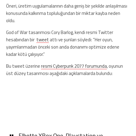
Öneri, üretim uygulamalarının daha geniş bir şekilde anlaşılması
konusunda kalkınma topluluğundan bir miktar kayba neden
oldu.
God of War tasarımcısı Cory Barlog, kendi resmi Twitter
hesabından bir
tweet
attı ve şunları söyledi: “Her oyun,
yayımlanmadan önceki son anda donanımı optimize edene
kadar kötü çalışıyor.”
Bu tweet üzerine
resmi Cyberpunk 2077 forumunda
, oyunun
üst düzey tasarımcısı aşağıdaki açıklamalarda bulundu:
Elbette XBox One, Playstation ve