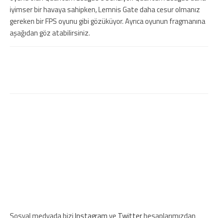
iyimser bir havaya sahipken, Lemnis Gate daha cesur olmanız
gereken bir FPS oyunu gibi gözüküyor. Ayrıca oyunun fragmanına
aşağıdan göz atabilirsiniz.
Ubisoft, gTV adıyla kendi İngiltere
kanalını açıyor
Sosyal medyada bizi
Instagram
ve
Twitter
hesaplarımızdan