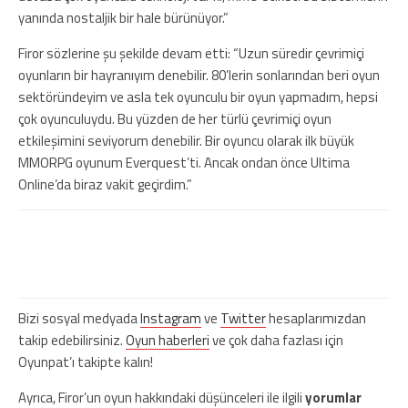
yanında nostaljik bir hale bürünüyor.”
Firor sözlerine şu şekilde devam etti: “Uzun süredir çevrimiçi
oyunların bir hayranıyım denebilir. 80’lerin sonlarından beri oyun
sektöründeyim ve asla tek oyunculu bir oyun yapmadım, hepsi
çok oyunculuydu. Bu yüzden de her türlü çevrimiçi oyun
etkileşimini seviyorum denebilir. Bir oyuncu olarak ilk büyük
MMORPG oyunum Everquest’ti. Ancak ondan önce Ultima
Online’da biraz vakit geçirdim.”
Bağımsız platform oyunu FEZ artık
Nintendo Switch’te
Bizi sosyal medyada
Instagram
ve
Twitter
hesaplarımızdan
takip edebilirsiniz.
Oyun haberleri
ve çok daha fazlası için
Oyunpat’ı takipte kalın!
Ayrıca, Firor’un oyun hakkındaki düşünceleri ile ilgili
yorumlar