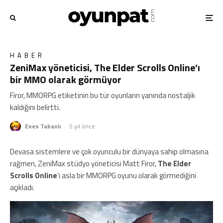
HABER
ZeniMax yöneticisi, The Elder Scrolls Online’ı
bir MMO olarak görmüyor
Firor, MMORPG etiketinin bu tür oyunların yanında nostaljik
kaldığını belirtti.
Enes Tabanlı
·
5 yıl önce
Devasa sistemlere ve çok oyunculu bir dünyaya sahip olmasına
rağmen, ZeniMax stüdyo yöneticisi Matt Firor,
The Elder
Scrolls Online
‘ı asla bir MMORPG oyunu olarak görmediğini
açıkladı.