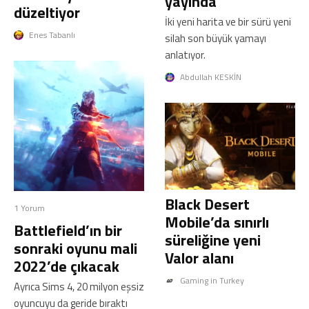
yayında
düzeltiyor
İki yeni harita ve bir sürü yeni
Enes Tabanlı
silah son büyük yamayı
anlatıyor.
Abdullah KESKİN
Black Desert
1 Yorum
Mobile’da sınırlı
Battlefield’ın bir
süreliğine yeni
sonraki oyunu mali
Valor alanı
2022’de çıkacak
Gaming in Turkey
Ayrıca Sims 4, 20 milyon eşsiz
oyuncuyu da geride bıraktı