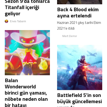
Sezon 9’da tonlarca
Titanfall içeriği
Back 4 Blood ekim
geliyor
ayına ertelendi
Enes Tabanlı
Haziran 2021 çıkış tarihi Ekim
2021'e itildi
Mert Demir
Balan
Wonderworld
birinci gün yaması,
Battlefield 5’in son
nöbete neden olan
büyük güncellemesi
bir hatayı