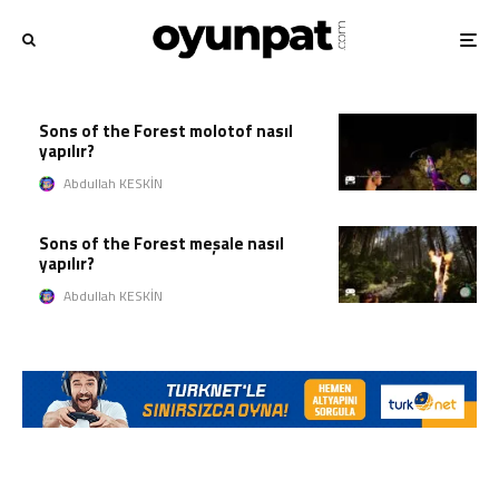
Sons of the Forest molotof nasıl
yapılır?
Abdullah KESKİN
Sons of the Forest meşale nasıl
yapılır?
Abdullah KESKİN