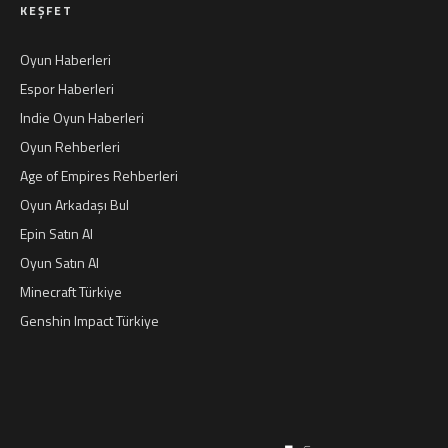
KEŞFET
Oyun Haberleri
Espor Haberleri
Indie Oyun Haberleri
Oyun Rehberleri
Age of Empires Rehberleri
Oyun Arkadaşı Bul
Epin Satın Al
Oyun Satın Al
Minecraft Türkiye
Genshin Impact Türkiye