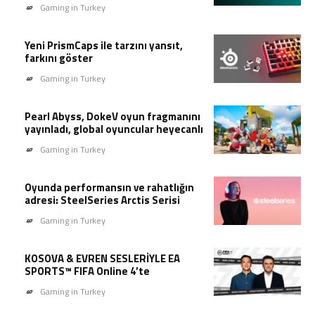
Gaming in Turkey
Yeni PrismCaps ile tarzını yansıt,
farkını göster
Gaming in Turkey
Pearl Abyss, DokeV oyun fragmanını
yayınladı, global oyuncular heyecanlı
Gaming in Turkey
Oyunda performansın ve rahatlığın
adresi: SteelSeries Arctis Serisi
Gaming in Turkey
KOSOVA & EVREN SESLERİYLE EA
SPORTS™ FIFA Online 4’te
Gaming in Turkey