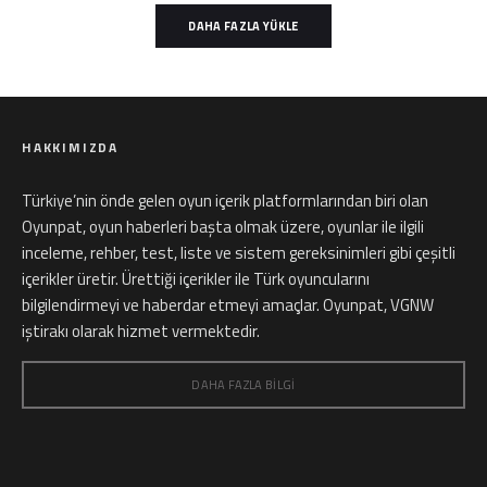
DAHA FAZLA YÜKLE
HAKKIMIZDA
Türkiye’nin önde gelen oyun içerik platformlarından biri olan
Oyunpat, oyun haberleri başta olmak üzere, oyunlar ile ilgili
inceleme, rehber, test, liste ve sistem gereksinimleri gibi çeşitli
içerikler üretir. Ürettiği içerikler ile Türk oyuncularını
bilgilendirmeyi ve haberdar etmeyi amaçlar. Oyunpat, VGNW
iştirakı olarak hizmet vermektedir.
DAHA FAZLA BILGI