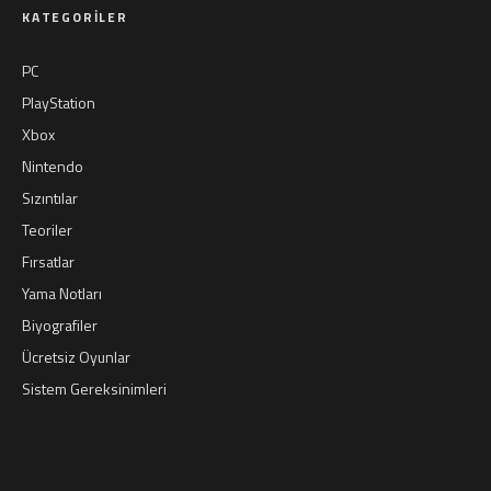
KATEGORILER
PC
PlayStation
Xbox
Nintendo
Sızıntılar
Teoriler
Fırsatlar
Yama Notları
Biyografiler
Ücretsiz Oyunlar
Sistem Gereksinimleri